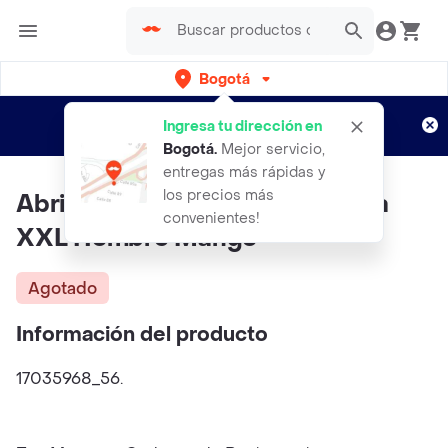
Bogotá
Regístrate
¿Nuevo en Rappi?
y disfruta de
Ingresa tu dirección en
envíos gratis por semanas
Aplican TyC
Bogotá
.
Mejor servicio,
entregas más rápidas y
los precios más
Abrigo Parka Interval Navy Talla
convenientes!
XXL Hombre Mango
Agotado
Información del producto
17035968_56.