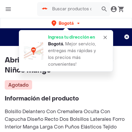
Bogotá
Regístrate
¿Nuevo en Rappi?
y disfruta de
Ingresa tu dirección en
envíos gratis por semanas
Aplican TyC
Bogotá
.
Mejor servicio,
entregas más rápidas y
los precios más
Abrigo Parka Juan Navy Talla 13
convenientes!
Niños Mango
Agotado
Información del producto
Bolsillo Delantero Con Cremallera Oculta Con
Capucha Diseño Recto Dos Bolsillos Laterales Forro
Interior Manga Larga Con Puños Elásticos Tejido