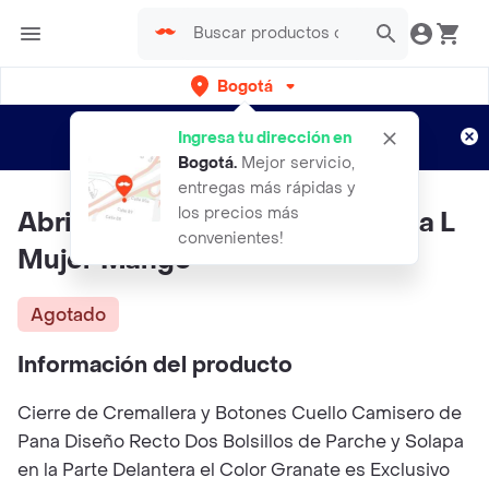
Bogotá
Regístrate
¿Nuevo en Rappi?
y disfruta de
Ingresa tu dirección en
envíos gratis por semanas
Aplican TyC
Bogotá
.
Mejor servicio,
entregas más rápidas y
los precios más
Abrigo Parka Niagara Khaki Talla L
convenientes!
Mujer Mango
Agotado
Información del producto
Cierre de Cremallera y Botones Cuello Camisero de
Pana Diseño Recto Dos Bolsillos de Parche y Solapa
en la Parte Delantera el Color Granate es Exclusivo