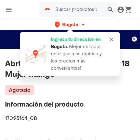
Bogotá
Regístrate
¿Nuevo en Rappi?
y disfruta de
Ingresa tu dirección en
envíos gratis por semanas
Aplican TyC
Bogotá
.
Mejor servicio,
entregas más rápidas y
los precios más
Abrigo Parka Tropic Beige Talla 18
convenientes!
Mujer Mango
Agotado
Información del producto
17095164_08.