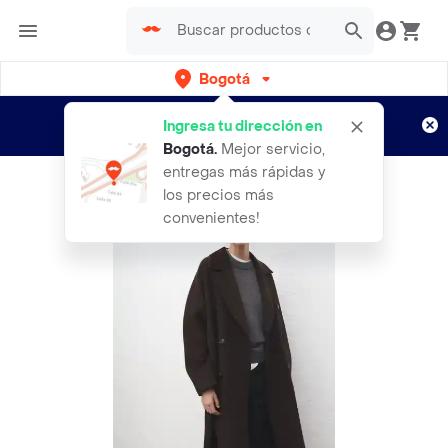
Bogotá
Regístrate
¿Nuevo en Rappi?
y disfruta de
Ingresa tu dirección en
envíos gratis por semanas
Aplican TyC
Bogotá
.
Mejor servicio,
entregas más rápidas y
los precios más
convenientes!