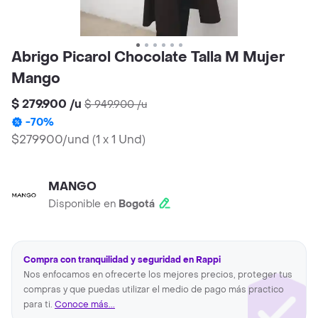
Abrigo Picarol Chocolate Talla M Mujer
Mango
$ 279.900
/
u
$ 949.900
/
u
-
70
%
$279900/und
(
1 x 1 Und
)
MANGO
Disponible en
Bogotá
Compra con tranquilidad y seguridad en Rappi
Nos enfocamos en ofrecerte los mejores precios, proteger tus
compras y que puedas utilizar el medio de pago más practico
para ti.
Conoce más...