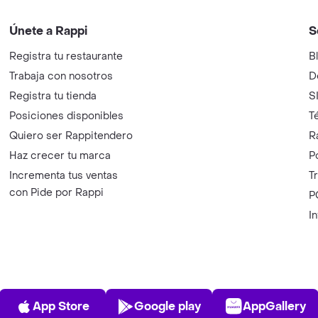
Únete a Rappi
S
Registra tu restaurante
B
Trabaja con nosotros
D
Registra tu tienda
S
Posiciones disponibles
T
Quiero ser Rappitendero
R
Haz crecer tu marca
P
Incrementa tus ventas
T
con Pide por Rappi
P
I
App Store
Play Store
AppGalle
App Store
Google play
AppGallery