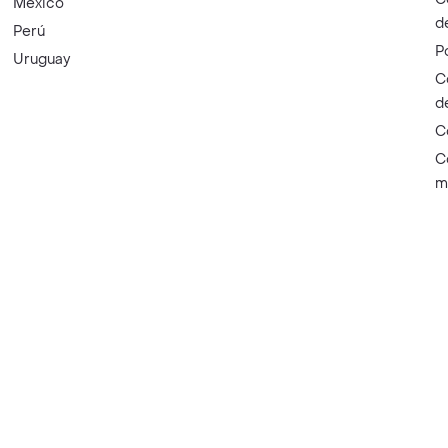
México
d
Perú
P
Uruguay
C
d
C
C
m