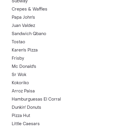
Subway
Crepes & Waffles
Papa John's
Juan Valdez
Sandwich Qbano
Tostao
Karen's Pizza
Frisby
Mc Donald's
Sr Wok
Kokoriko
Arroz Paisa
Hamburguesas El Corral
Dunkin' Donuts
Pizza Hut
Little Caesars