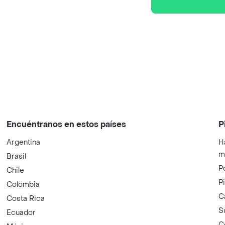
Encuéntranos en estos países
P
Argentina
H
m
Brasil
P
Chile
P
Colombia
C
Costa Rica
S
Ecuador
C