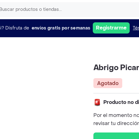
Registrarme
i?
Disfruta de
envíos gratis por semanas
Té
Abrigo Pica
Agotado
Producto no d
Por el momento no
revisar tu direcció