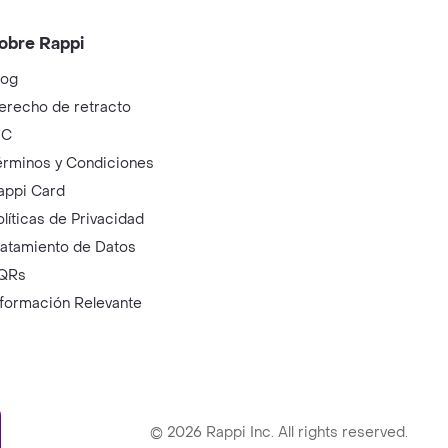
obre Rappi
log
erecho de retracto
IC
érminos y Condiciones
appi Card
olíticas de Privacidad
ratamiento de Datos
QRs
nformación Relevante
ry
©
2026
Rappi Inc. All rights reserved.