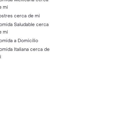
e mi
ostres cerca de mi
omida Saludable cerca
e mi
omida a Domicilio
omida Italiana cerca de
i