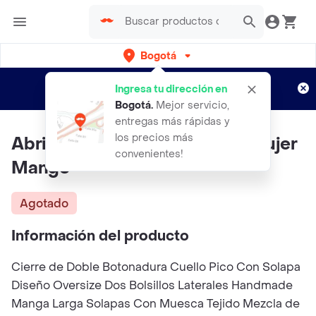
Bogotá
Regístrate
¿Nuevo en Rappi?
y disfruta de
Ingresa tu dirección en
envíos gratis por semanas
Aplican TyC
Bogotá
.
Mejor servicio,
entregas más rápidas y
los precios más
Abrigo Picarol Topo Talla XS Mujer
convenientes!
Mango
Agotado
Información del producto
Cierre de Doble Botonadura Cuello Pico Con Solapa
Diseño Oversize Dos Bolsillos Laterales Handmade
Manga Larga Solapas Con Muesca Tejido Mezcla de