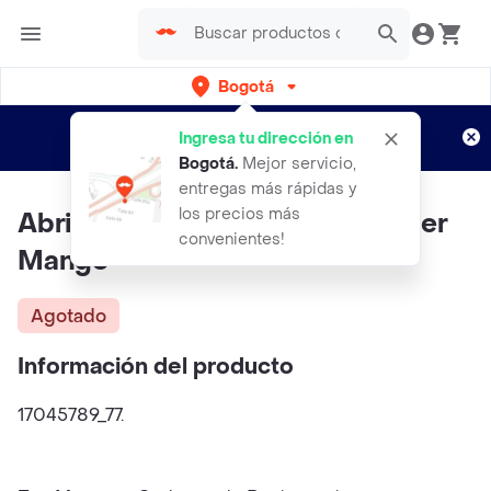
Bogotá
Regístrate
¿Nuevo en Rappi?
y disfruta de
Ingresa tu dirección en
envíos gratis por semanas
Aplican TyC
Bogotá
.
Mejor servicio,
entregas más rápidas y
los precios más
Abrigo Picarol Vino Talla 18 Mujer
convenientes!
Mango
Agotado
Información del producto
17045789_77.