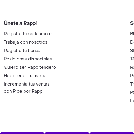
Únete a Rappi
S
Registra tu restaurante
B
Trabaja con nosotros
D
Registra tu tienda
S
Posiciones disponibles
T
Quiero ser Rappitendero
R
Haz crecer tu marca
P
Incrementa tus ventas
T
con Pide por Rappi
P
I