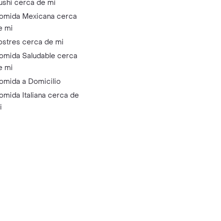
ushi cerca de mi
omida Mexicana cerca
e mi
ostres cerca de mi
omida Saludable cerca
e mi
omida a Domicilio
omida Italiana cerca de
i