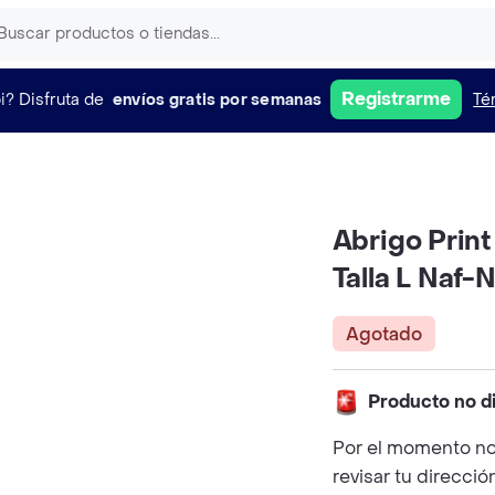
Registrarme
i?
Disfruta de
envíos gratis por semanas
Té
Abrigo Prin
Talla L Naf-
Agotado
Producto no d
Por el momento no
revisar tu direcció