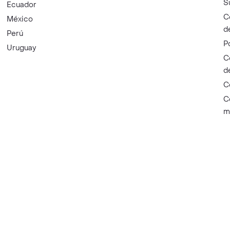
S
Ecuador
C
México
d
Perú
P
Uruguay
C
d
C
C
m