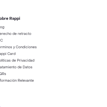
obre Rappi
log
erecho de retracto
IC
érminos y Condiciones
appi Card
olíticas de Privacidad
ratamiento de Datos
QRs
nformación Relevante