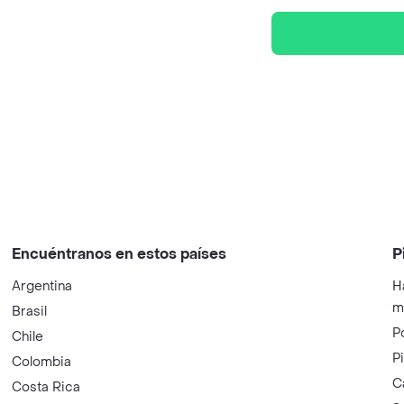
Encuéntranos en estos países
P
Argentina
H
m
Brasil
P
Chile
P
Colombia
C
Costa Rica