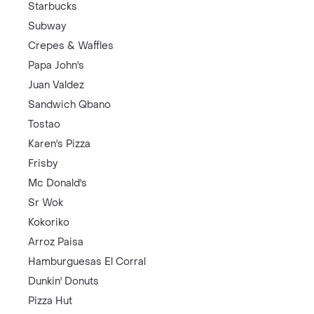
Starbucks
Subway
Crepes & Waffles
Papa John's
Juan Valdez
Sandwich Qbano
Tostao
Karen's Pizza
Frisby
Mc Donald's
Sr Wok
Kokoriko
Arroz Paisa
Hamburguesas El Corral
Dunkin' Donuts
Pizza Hut