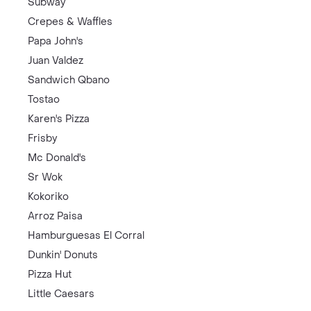
Subway
Crepes & Waffles
Papa John's
Juan Valdez
Sandwich Qbano
Tostao
Karen's Pizza
Frisby
Mc Donald's
Sr Wok
Kokoriko
Arroz Paisa
Hamburguesas El Corral
Dunkin' Donuts
Pizza Hut
Little Caesars