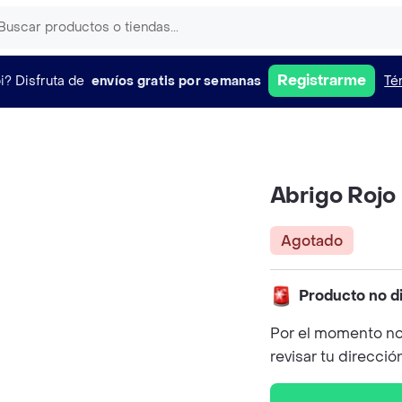
Registrarme
i?
Disfruta de
envíos gratis por semanas
Té
Abrigo Rojo 
Agotado
Producto no d
Por el momento no
revisar tu direcció