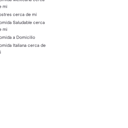
e mi
ostres cerca de mi
omida Saludable cerca
e mi
omida a Domicilio
omida Italiana cerca de
i