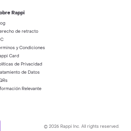
obre Rappi
log
erecho de retracto
IC
érminos y Condiciones
appi Card
olíticas de Privacidad
ratamiento de Datos
QRs
nformación Relevante
ry
©
2026
Rappi Inc. All rights reserved.