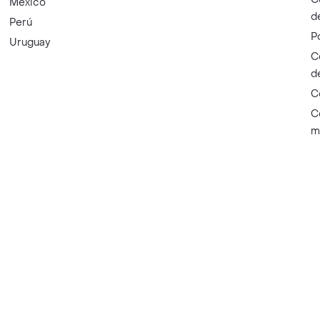
México
d
Perú
P
Uruguay
C
d
C
C
m