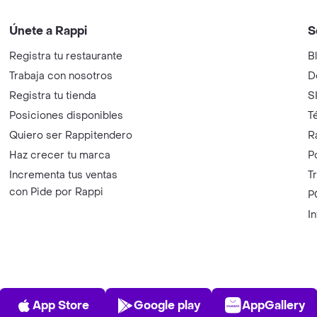
Únete a Rappi
S
Registra tu restaurante
B
Trabaja con nosotros
D
Registra tu tienda
S
Posiciones disponibles
T
Quiero ser Rappitendero
R
Haz crecer tu marca
P
Incrementa tus ventas
T
con Pide por Rappi
P
I
App Store
Play Store
AppGalle
App Store
Google play
AppGallery