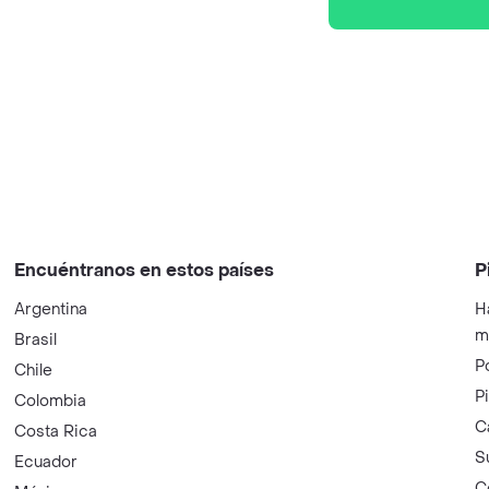
Encuéntranos en estos países
P
Argentina
H
m
Brasil
P
Chile
P
Colombia
C
Costa Rica
S
Ecuador
C