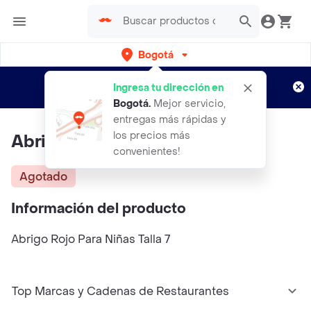
Bogotá
Regístrate
¿Nuevo en Rappi?
y disfruta de
Ingresa tu dirección en
envíos gratis por semanas
Aplican TyC
Bogotá
.
Mejor servicio,
entregas más rápidas y
los precios más
Abrigo Rojo Para Niñas Talla 7
convenientes!
Agotado
Información del producto
Abrigo Rojo Para Niñas Talla 7
Top Marcas y Cadenas de Restaurantes