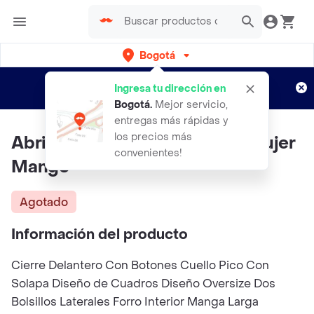
Bogotá
Regístrate
¿Nuevo en Rappi?
y disfruta de
Ingresa tu dirección en
envíos gratis por semanas
Aplican TyC
Bogotá
.
Mejor servicio,
entregas más rápidas y
los precios más
Abrigo Scotish Navy Talla Xl Mujer
convenientes!
Mango
Agotado
Información del producto
Cierre Delantero Con Botones Cuello Pico Con
Solapa Diseño de Cuadros Diseño Oversize Dos
Bolsillos Laterales Forro Interior Manga Larga