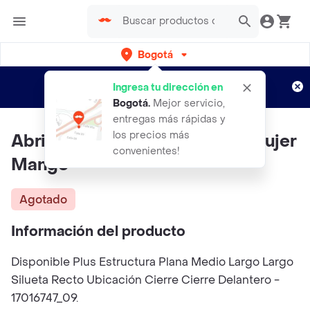
Bogotá
Regístrate
¿Nuevo en Rappi?
y disfruta de
Ingresa tu dirección en
envíos gratis por semanas
Aplican TyC
Bogotá
.
Mejor servicio,
entregas más rápidas y
los precios más
Abrigo Sirenita Camel Talla L Mujer
convenientes!
Mango
Agotado
Información del producto
Disponible Plus Estructura Plana Medio Largo Largo
Silueta Recto Ubicación Cierre Cierre Delantero -
17016747_09.