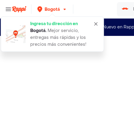
Bogotá
Ingresa tu dirección en
¿Nuevo en Rapp
Bogotá
.
Mejor servicio,
entregas más rápidas y los
precios más convenientes!
Rappi
abrigo sirenita camel talla xl muje