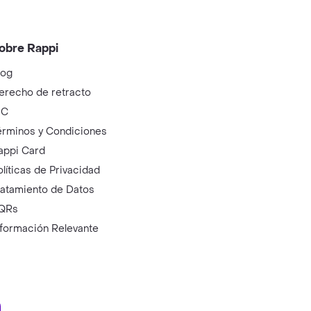
obre Rappi
log
erecho de retracto
IC
érminos y Condiciones
appi Card
olíticas de Privacidad
ratamiento de Datos
QRs
nformación Relevante
ry