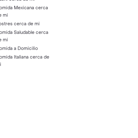
omida Mexicana cerca
e mi
ostres cerca de mi
omida Saludable cerca
e mi
omida a Domicilio
omida Italiana cerca de
i