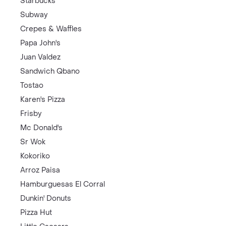
Starbucks
Subway
Crepes & Waffles
Papa John's
Juan Valdez
Sandwich Qbano
Tostao
Karen's Pizza
Frisby
Mc Donald's
Sr Wok
Kokoriko
Arroz Paisa
Hamburguesas El Corral
Dunkin' Donuts
Pizza Hut