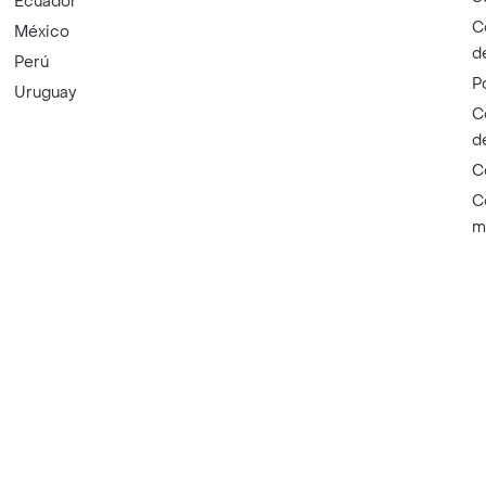
Ecuador
C
México
d
Perú
P
Uruguay
C
d
C
C
m