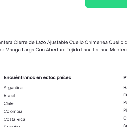
lantera Cierre de Lazo Ajustable Cuello Chimenea Cuello
rior Manga Larga Con Abertura Tejido Lana Italiana Mante
Encuéntranos en estos países
P
Argentina
H
m
Brasil
P
Chile
P
Colombia
C
Costa Rica
S