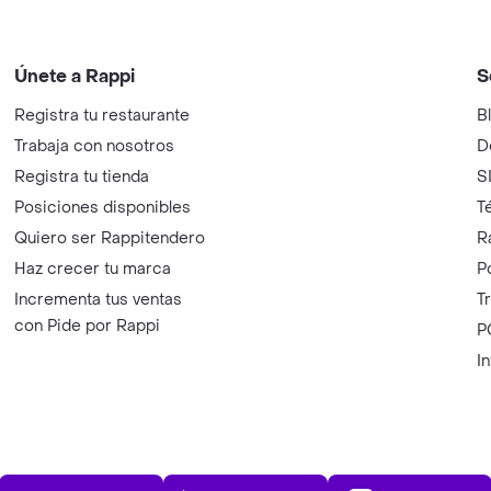
Únete a Rappi
S
Registra tu restaurante
B
Trabaja con nosotros
D
Registra tu tienda
S
Posiciones disponibles
T
Quiero ser Rappitendero
R
Haz crecer tu marca
P
Incrementa tus ventas
T
con Pide por Rappi
P
I
App Store
Play Store
AppGalle