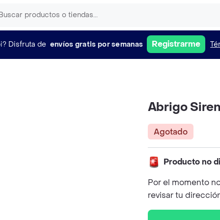
Registrarme
i?
Disfruta de
envíos gratis por semanas
Té
Abrigo Sire
Agotado
Producto no d
Por el momento no
revisar tu direcció