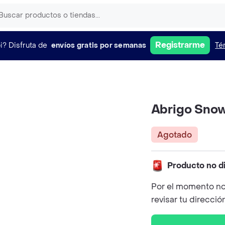
Registrarme
i?
Disfruta de
envíos gratis por semanas
Té
Abrigo Snow
Agotado
Producto no d
Por el momento no
revisar tu direcció