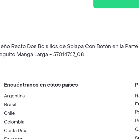
o Recto Dos Bolsillos de Solapa Con Botón en la Parte L
rreguito Manga Larga - 57014767_08.
Encuéntranos en estos países
P
Argentina
H
m
Brasil
P
Chile
P
Colombia
C
Costa Rica
S