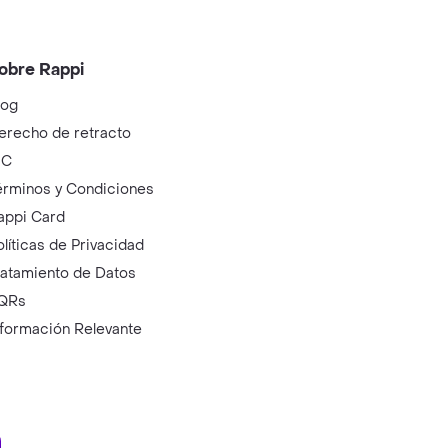
obre Rappi
log
erecho de retracto
IC
érminos y Condiciones
appi Card
olíticas de Privacidad
ratamiento de Datos
QRs
nformación Relevante
ry