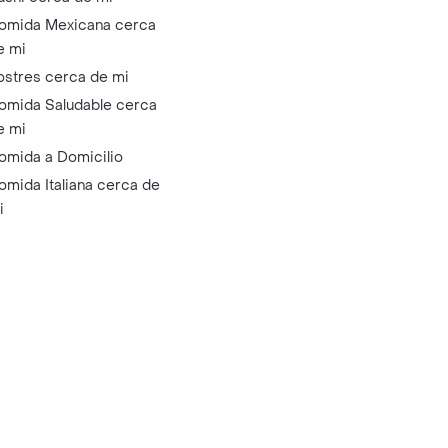
omida Mexicana cerca
e mi
ostres cerca de mi
omida Saludable cerca
e mi
omida a Domicilio
omida Italiana cerca de
i