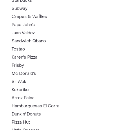
Starbucks
Subway
Crepes & Waffles
Papa John's
Juan Valdez
Sandwich Qbano
Tostao
Karen's Pizza
Frisby
Mc Donald's
Sr Wok
Kokoriko
Arroz Paisa
Hamburguesas El Corral
Dunkin' Donuts
Pizza Hut