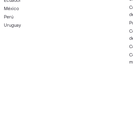
Ecuador
C
México
d
Perú
P
Uruguay
C
d
C
C
m