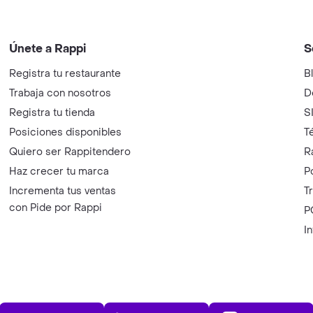
Únete a Rappi
S
Registra tu restaurante
B
Trabaja con nosotros
D
Registra tu tienda
S
Posiciones disponibles
T
Quiero ser Rappitendero
R
Haz crecer tu marca
P
Incrementa tus ventas
T
con Pide por Rappi
P
I
App Store
Play Store
AppGalle