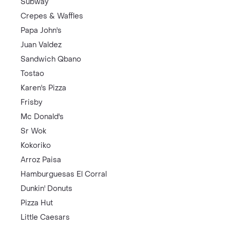
Subway
Crepes & Waffles
Papa John's
Juan Valdez
Sandwich Qbano
Tostao
Karen's Pizza
Frisby
Mc Donald's
Sr Wok
Kokoriko
Arroz Paisa
Hamburguesas El Corral
Dunkin' Donuts
Pizza Hut
Little Caesars