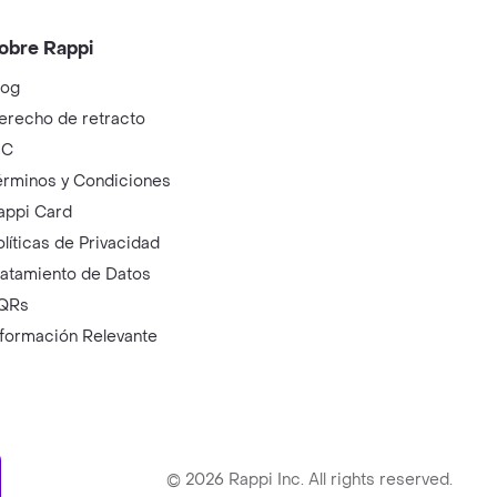
obre Rappi
log
erecho de retracto
IC
érminos y Condiciones
appi Card
olíticas de Privacidad
ratamiento de Datos
QRs
nformación Relevante
ry
©
2026
Rappi Inc. All rights reserved.