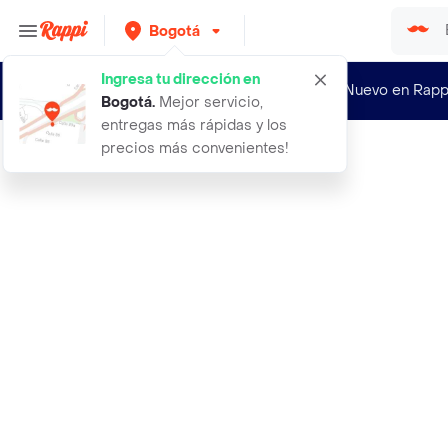
Bogotá
Ingresa tu dirección en
¿Nuevo en Rapp
Bogotá
.
Mejor servicio,
entregas más rápidas y los
precios más convenientes!
Rappi
abrigo toby navy talla 09 ninos man