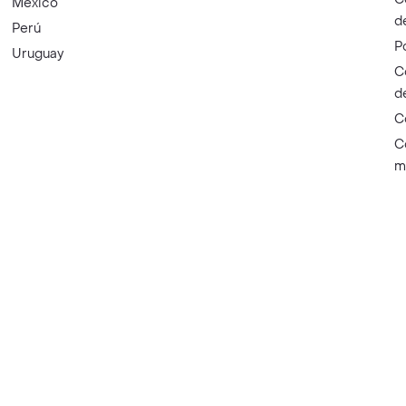
México
d
Perú
P
Uruguay
C
d
C
C
m