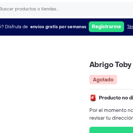
Registrarme
i?
Disfruta de
envíos gratis por semanas
Té
Abrigo Toby
Agotado
Producto no d
Por el momento no
revisar tu direcció