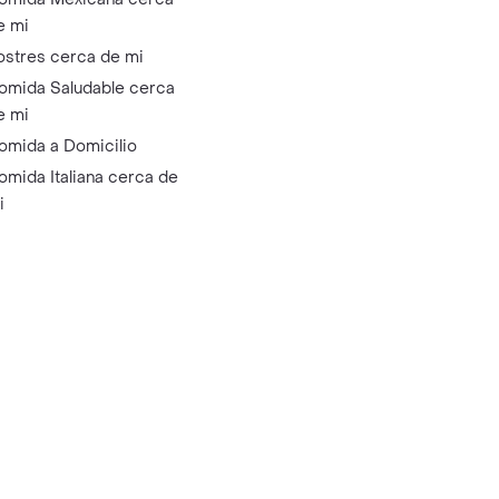
e mi
ostres cerca de mi
omida Saludable cerca
e mi
omida a Domicilio
omida Italiana cerca de
i