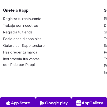
Únete a Rappi
S
Registra tu restaurante
B
Trabaja con nosotros
D
Registra tu tienda
S
Posiciones disponibles
T
Quiero ser Rappitendero
R
Haz crecer tu marca
P
Incrementa tus ventas
T
con Pide por Rappi
P
I
App Store
Play Store
AppGalle
App Store
Google play
AppGallery