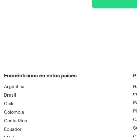
Encuéntranos en estos países
P
Argentina
H
m
Brasil
P
Chile
P
Colombia
C
Costa Rica
S
Ecuador
C