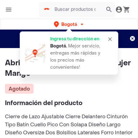
Bogotá
Regístrate
¿Nuevo en Rappi?
y disfruta de
Ingresa tu dirección en
envíos gratis por semanas
Aplican TyC
Bogotá
.
Mejor servicio,
entregas más rápidas y
los precios más
Abrigo Traviata Khaki Talla S Mujer
convenientes!
Mango
Agotado
Información del producto
Cierre de Lazo Ajustable Cierre Delantero Cinturón
Tipo Batín Cuello Pico Con Solapa Diseño Largo
Diseño Oversize Dos Bolsillos Laterales Forro Interior