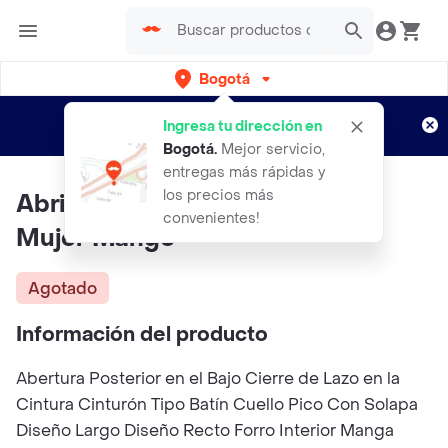
Bogotá
Regístrate
¿Nuevo en Rappi?
y disfruta de
Ingresa tu dirección en
envíos gratis por semanas
Aplican TyC
Bogotá
.
Mejor servicio,
entregas más rápidas y
los precios más
Abrigo Traviata Negro Talla M
convenientes!
Mujer Mango
Agotado
Información del producto
Abertura Posterior en el Bajo Cierre de Lazo en la
Cintura Cinturón Tipo Batín Cuello Pico Con Solapa
Diseño Largo Diseño Recto Forro Interior Manga