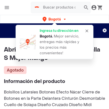
Bogotá
Regístrate
¿Nuevo en Rappi?
y disfruta de
Ingresa tu dirección en
envíos gratis por semanas
Aplican TyC
Bogotá
.
Mejor servicio,
entregas más rápidas y
los precios más
Abrigo Trench Angela Camel Talla
convenientes!
S Mujer Mango
Agotado
Información del producto
Bolsillos Laterales Botones Efecto Nácar Cierre de
Botones en la Parte Delantera Cinturón Desmontable
Cuello de Solapa Diseño Cruzado Diseño Midi