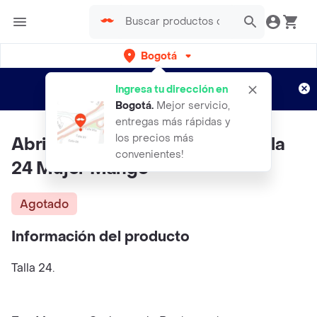
Bogotá
Regístrate
¿Nuevo en Rappi?
y disfruta de
Ingresa tu dirección en
envíos gratis por semanas
Aplican TyC
Bogotá
.
Mejor servicio,
entregas más rápidas y
los precios más
Abrigo Trench Angela Khaki Talla
convenientes!
24 Mujer Mango
Agotado
Información del producto
Talla 24.