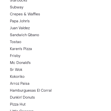
Starbucks
Subway
Crepes & Waffles
Papa John's
Juan Valdez
Sandwich Qbano
Tostao
Karen's Pizza
Frisby
Mc Donald's
Sr Wok
Kokoriko
Arroz Paisa
Hamburguesas El Corral
Dunkin' Donuts
Pizza Hut