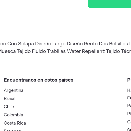
Pico Con Solapa Diseño Largo Diseño Recto Dos Bolsillos L
uesca Tejido Fluido Trabillas Water Repellent: Tejido Té
Encuéntranos en estos países
P
Argentina
H
m
Brasil
P
Chile
P
Colombia
C
Costa Rica
S