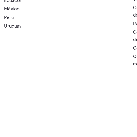
Ecuador
C
México
d
Perú
P
Uruguay
C
d
C
C
m