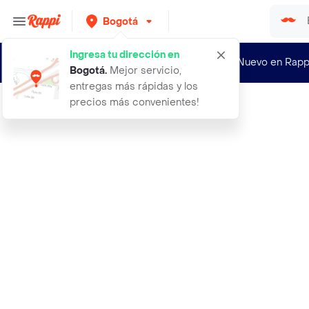
Bogotá
Ingresa tu dirección en
¿Nuevo en Rapp
Bogotá
.
Mejor servicio,
entregas más rápidas y los
precios más convenientes!
Rappi
abrigo trench fluid camel talla l m