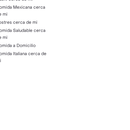
omida Mexicana cerca
e mi
ostres cerca de mi
omida Saludable cerca
e mi
omida a Domicilio
omida Italiana cerca de
i