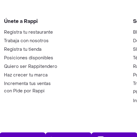
Únete a Rappi
S
Registra tu restaurante
B
Trabaja con nosotros
D
Registra tu tienda
S
Posiciones disponibles
T
Quiero ser Rappitendero
R
Haz crecer tu marca
P
Incrementa tus ventas
T
con Pide por Rappi
P
I
App Store
Play Store
AppGalle