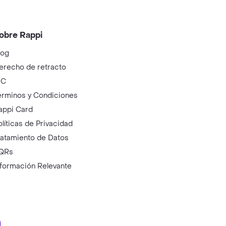
obre Rappi
log
erecho de retracto
IC
érminos y Condiciones
appi Card
olíticas de Privacidad
ratamiento de Datos
QRs
nformación Relevante
ry