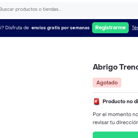
Registrarme
i?
Disfruta de
envíos gratis por semanas
Té
Abrigo Tren
Agotado
Producto no d
Por el momento no
revisar tu direcció