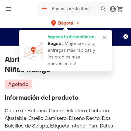
Bogotá
Regístrate
¿Nuevo en Rappi?
y disfruta de
Ingresa tu dirección en
envíos gratis por semanas
Aplican TyC
Bogotá
.
Mejor servicio,
entregas más rápidas y
los precios más
Abrigo Trench Luli Gris Talla 72
convenientes!
Niños Mango
Agotado
Información del producto
Cierre de Botones, Cierre Delantero, Cinturón
Ajustable, Cuello Camisero, Diseño Recto, Dos
Bolsillos de Solapa, Etiqueta Interior Para Datos