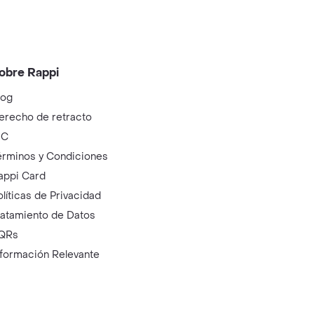
obre Rappi
log
erecho de retracto
IC
érminos y Condiciones
appi Card
olíticas de Privacidad
ratamiento de Datos
QRs
nformación Relevante