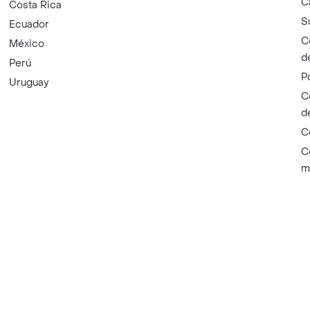
C
Costa Rica
S
Ecuador
C
México
d
Perú
P
Uruguay
C
d
C
C
m