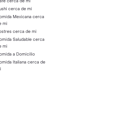
afé cerca de mi
ushi cerca de mi
omida Mexicana cerca
e mi
ostres cerca de mi
omida Saludable cerca
e mi
omida a Domicilio
omida Italiana cerca de
i