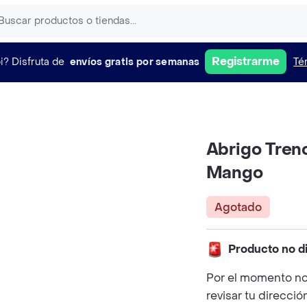
Registrarme
i?
Disfruta de
envíos gratis por semanas
Té
Abrigo Trenc
Mango
Agotado
Producto no d
Por el momento no
revisar tu direcció