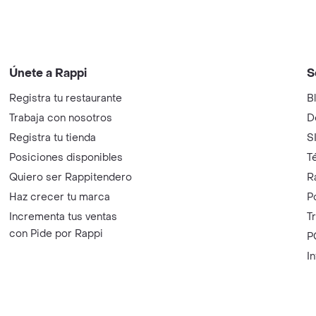
Únete a Rappi
S
Registra tu restaurante
B
Trabaja con nosotros
D
Registra tu tienda
S
Posiciones disponibles
T
Quiero ser Rappitendero
R
Haz crecer tu marca
P
Incrementa tus ventas
T
con Pide por Rappi
P
I