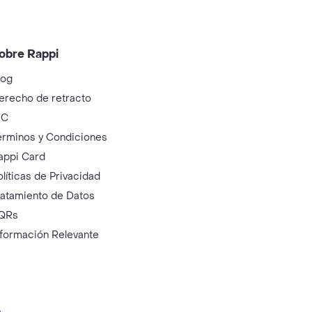
obre Rappi
log
erecho de retracto
IC
érminos y Condiciones
appi Card
olíticas de Privacidad
ratamiento de Datos
QRs
nformación Relevante