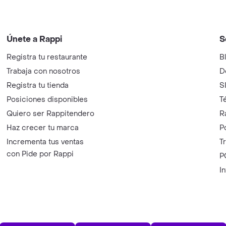
Únete a Rappi
S
Registra tu restaurante
B
Trabaja con nosotros
D
Registra tu tienda
S
Posiciones disponibles
T
Quiero ser Rappitendero
R
Haz crecer tu marca
P
Incrementa tus ventas
T
con Pide por Rappi
P
I