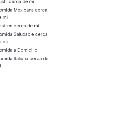
ushi cerca de mi
omida Mexicana cerca
e mi
ostres cerca de mi
omida Saludable cerca
e mi
omida a Domicilio
omida Italiana cerca de
i