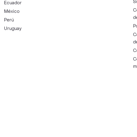
S
Ecuador
C
México
d
Perú
P
Uruguay
C
d
C
C
m