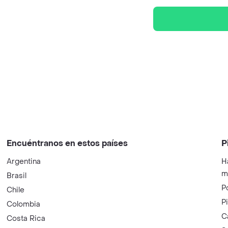
Encuéntranos en estos países
P
Argentina
H
m
Brasil
P
Chile
P
Colombia
C
Costa Rica