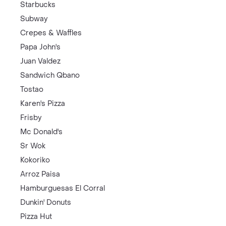
Starbucks
Subway
Crepes & Waffles
Papa John's
Juan Valdez
Sandwich Qbano
Tostao
Karen's Pizza
Frisby
Mc Donald's
Sr Wok
Kokoriko
Arroz Paisa
Hamburguesas El Corral
Dunkin' Donuts
Pizza Hut