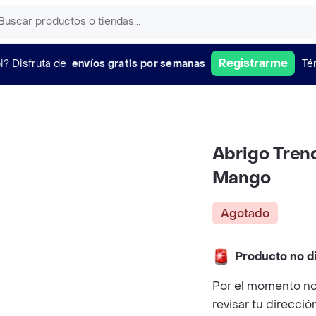
Registrarme
i?
Disfruta de
envíos gratis por semanas
Té
Abrigo Trenc
Mango
Agotado
Producto no d
Por el momento no
revisar tu direcció