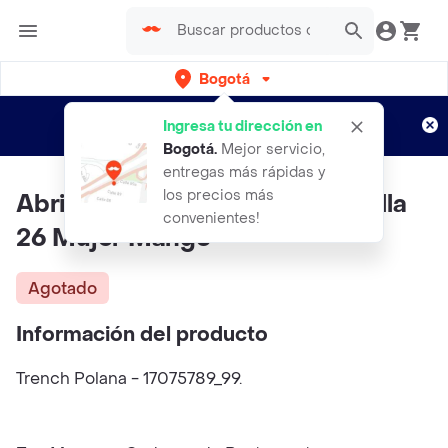
Bogotá
Regístrate
¿Nuevo en Rappi?
y disfruta de
Ingresa tu dirección en
envíos gratis por semanas
Aplican TyC
Bogotá
.
Mejor servicio,
entregas más rápidas y
los precios más
Abrigo Trench Polana Negro Talla
convenientes!
26 Mujer Mango
Agotado
Información del producto
Trench Polana - 17075789_99.