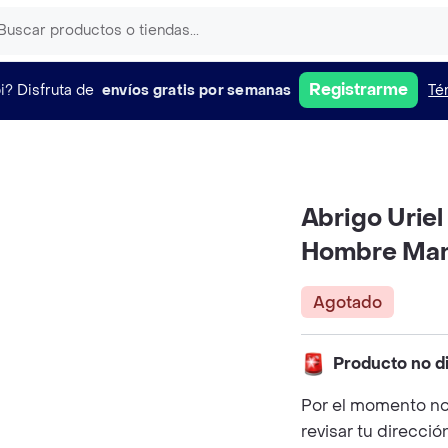
Registrarme
i?
Disfruta de
envíos gratis por semanas
Té
Abrigo Uriel
Hombre Ma
Agotado
Producto no d
Por el momento no
revisar tu direcció