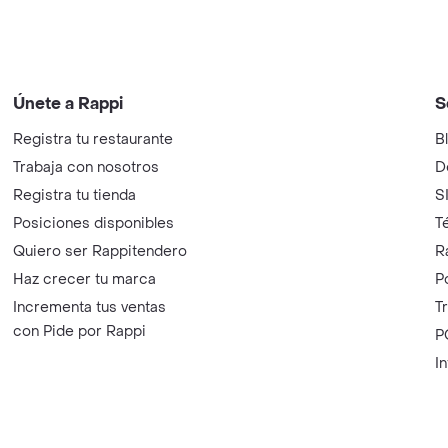
Únete a Rappi
S
Registra tu restaurante
B
Trabaja con nosotros
D
Registra tu tienda
S
Posiciones disponibles
T
Quiero ser Rappitendero
R
Haz crecer tu marca
P
Incrementa tus ventas
T
con Pide por Rappi
P
I