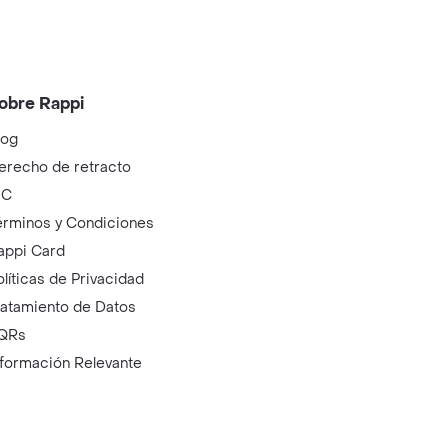
obre Rappi
log
erecho de retracto
IC
érminos y Condiciones
appi Card
olíticas de Privacidad
ratamiento de Datos
QRs
nformación Relevante