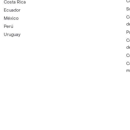
C
Costa Rica
S
Ecuador
C
México
d
Perú
P
Uruguay
C
d
C
C
m