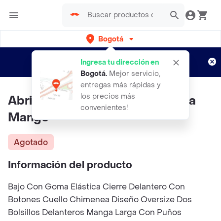
Bogotá
Regístrate
¿Nuevo en Rappi?
y disfruta de
Ingresa tu dirección en
envíos gratis por semanas
Aplican TyC
Bogotá
.
Mejor servicio,
entregas más rápidas y
los precios más
Abrigo Vera Marrón Talla 13 Niña
convenientes!
Mango
Agotado
Información del producto
Bajo Con Goma Elástica Cierre Delantero Con
Botones Cuello Chimenea Diseño Oversize Dos
Bolsillos Delanteros Manga Larga Con Puños