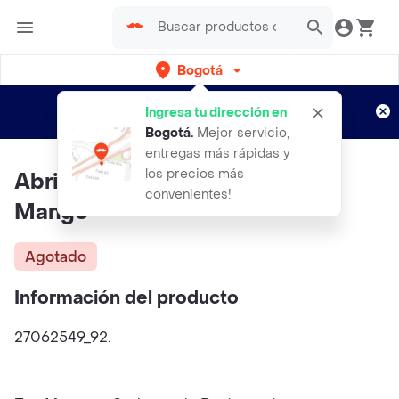
Bogotá
Regístrate
¿Nuevo en Rappi?
y disfruta de
Ingresa tu dirección en
envíos gratis por semanas
Aplican TyC
Bogotá
.
Mejor servicio,
entregas más rápidas y
los precios más
Abrigo Vinci Gris Talla S Mujer
convenientes!
Mango
Agotado
Información del producto
27062549_92.