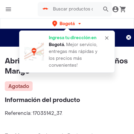
Bogotá
Regístrate
¿Nuevo en Rappi?
y disfruta de
Ingresa tu dirección en
envíos gratis por semanas
Aplican TyC
Bogotá
.
Mejor servicio,
entregas más rápidas y
los precios más
Abrigo William Khaki Talla 10 Niños
convenientes!
Mango
Agotado
Información del producto
Referencia: 17035142_37.