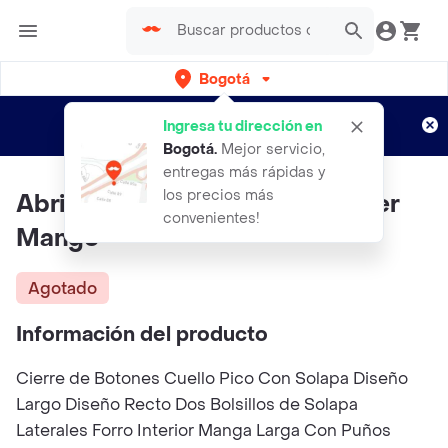
Bogotá
Regístrate
¿Nuevo en Rappi?
y disfruta de
Ingresa tu dirección en
envíos gratis por semanas
Aplican TyC
Bogotá
.
Mejor servicio,
entregas más rápidas y
los precios más
Abrigo Yoko Vainilla Talla L Mujer
convenientes!
Mango
Agotado
Información del producto
Cierre de Botones Cuello Pico Con Solapa Diseño
Largo Diseño Recto Dos Bolsillos de Solapa
Laterales Forro Interior Manga Larga Con Puños