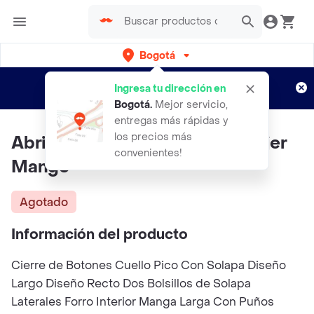
Bogotá
Regístrate
¿Nuevo en Rappi?
y disfruta de
Ingresa tu dirección en
envíos gratis por semanas
Aplican TyC
Bogotá
.
Mejor servicio,
entregas más rápidas y
los precios más
Abrigo Yoko Vainilla Talla M Mujer
convenientes!
Mango
Agotado
Información del producto
Cierre de Botones Cuello Pico Con Solapa Diseño
Largo Diseño Recto Dos Bolsillos de Solapa
Laterales Forro Interior Manga Larga Con Puños