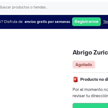
Registrarme
i?
Disfruta de
envíos gratis por semanas
Té
Abrigo Zuri
Agotado
Producto no d
Por el momento no
revisar tu direcció