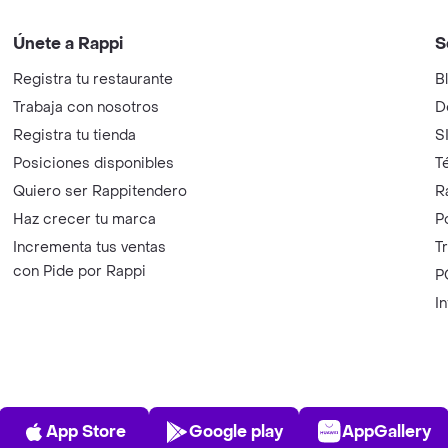
Únete a Rappi
S
Registra tu restaurante
B
Trabaja con nosotros
D
Registra tu tienda
S
Posiciones disponibles
T
Quiero ser Rappitendero
R
Haz crecer tu marca
P
Incrementa tus ventas
T
con Pide por Rappi
P
I
App Store
Play Store
AppGalle
App Store
Google play
AppGallery