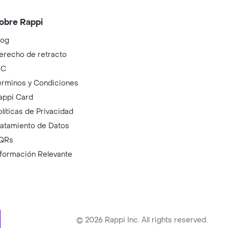
obre Rappi
log
erecho de retracto
IC
érminos y Condiciones
appi Card
olíticas de Privacidad
ratamiento de Datos
QRs
nformación Relevante
ry
©
2026
Rappi Inc. All rights reserved.