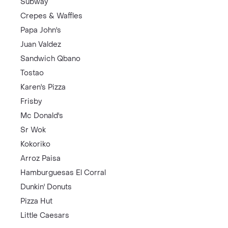
Subway
Crepes & Waffles
Papa John's
Juan Valdez
Sandwich Qbano
Tostao
Karen's Pizza
Frisby
Mc Donald's
Sr Wok
Kokoriko
Arroz Paisa
Hamburguesas El Corral
Dunkin' Donuts
Pizza Hut
Little Caesars