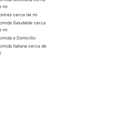
e mi
ostres cerca de mi
omida Saludable cerca
e mi
omida a Domicilio
omida Italiana cerca de
i