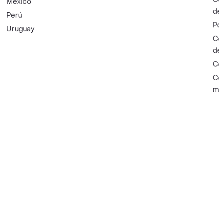
México
d
Perú
P
Uruguay
C
d
C
C
m