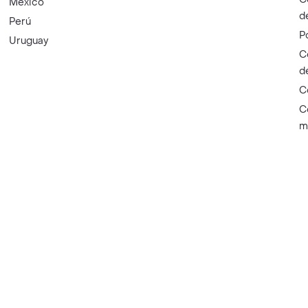
México
d
Perú
P
Uruguay
C
d
C
C
m