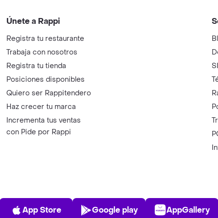
Únete a Rappi
S
Registra tu restaurante
B
Trabaja con nosotros
D
Registra tu tienda
S
Posiciones disponibles
T
Quiero ser Rappitendero
R
Haz crecer tu marca
P
Incrementa tus ventas
T
con Pide por Rappi
P
I
App Store
Play Store
AppGalle
App Store
Google play
AppGallery