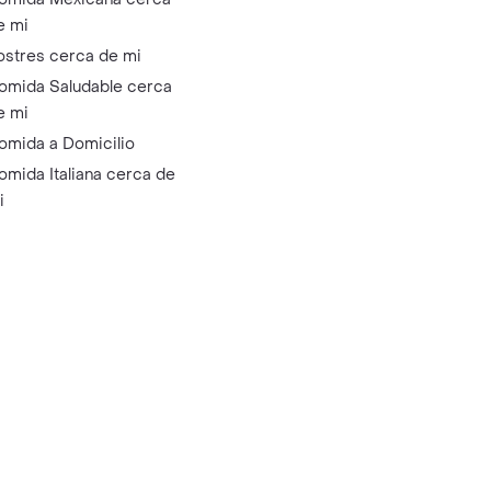
e mi
ostres cerca de mi
omida Saludable cerca
e mi
omida a Domicilio
omida Italiana cerca de
i