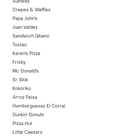
Subway
Crepes & Waffles
Papa John's
Juan Valdez
Sandwich Qbano
Tostao
Karen's Pizza
Frisby
Mc Donald's
Sr Wok
Kokoriko
Arroz Paisa
Hamburguesas El Corral
Dunkin' Donuts
Pizza Hut
Little Caesars