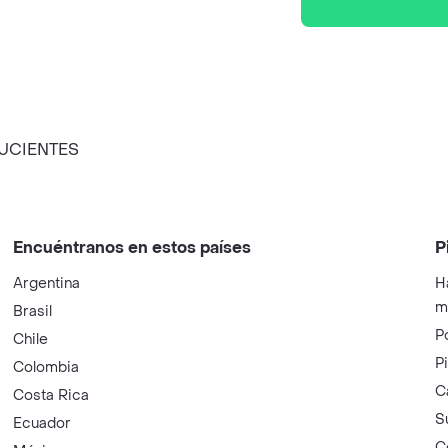
LUCIENTES
Encuéntranos en estos países
P
Argentina
H
m
Brasil
P
Chile
P
Colombia
C
Costa Rica
S
Ecuador
C