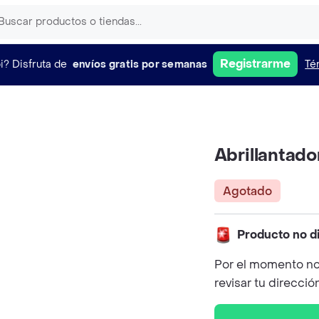
Registrarme
i?
Disfruta de
envíos gratis por semanas
Té
Abrillantado
Agotado
Producto no d
Por el momento no
revisar tu direcció