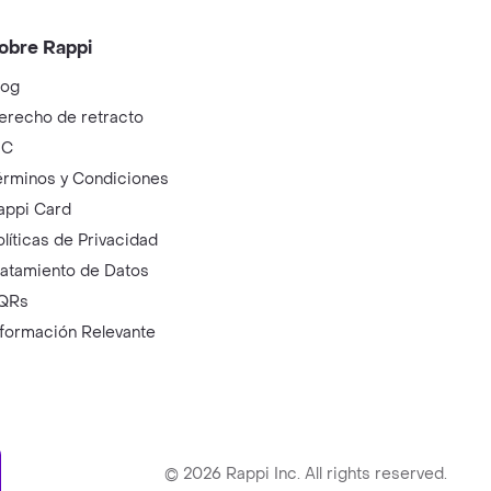
obre Rappi
log
erecho de retracto
IC
érminos y Condiciones
appi Card
olíticas de Privacidad
ratamiento de Datos
QRs
nformación Relevante
ry
©
2026
Rappi Inc. All rights reserved.