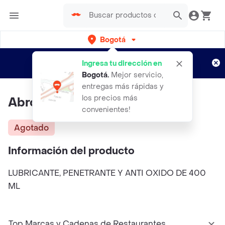
Bogotá
Regístrate
¿Nuevo en Rappi?
y disfruta de
Ingresa tu dirección en
envíos gratis por semanas
Aplican TyC
Bogotá
.
Mejor servicio,
entregas más rápidas y
los precios más
Abro Ab 80 Lubricante 400ml
convenientes!
Agotado
Información del producto
LUBRICANTE, PENETRANTE Y ANTI OXIDO DE 400
ML
Top Marcas y Cadenas de Restaurantes