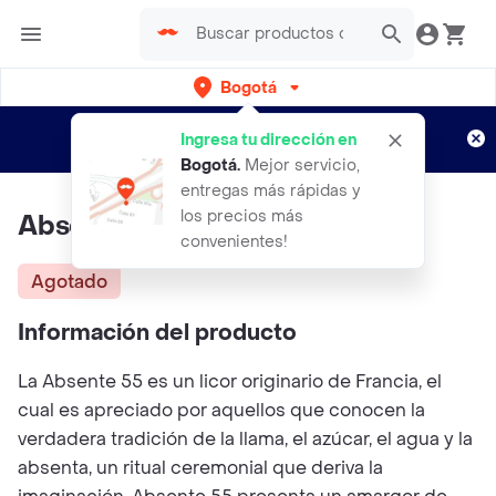
Bogotá
Regístrate
¿Nuevo en Rappi?
y disfruta de
Ingresa tu dirección en
envíos gratis por semanas
Aplican TyC
Bogotá
.
Mejor servicio,
entregas más rápidas y
los precios más
Absente 55 700ml
convenientes!
Agotado
Información del producto
La Absente 55 es un licor originario de Francia, el
cual es apreciado por aquellos que conocen la
verdadera tradición de la llama, el azúcar, el agua y la
absenta, un ritual ceremonial que deriva la