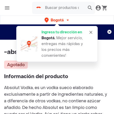
Bogotá
Regístrate
¿Nuevo en Rappi?
y disfruta de
Ingresa tu dirección en
envíos gratis por semanas
Aplican TyC
Bogotá
.
Mejor servicio,
entregas más rápidas y
los precios más
-absolut 50ml
convenientes!
Agotado
Información del producto
Absolut Vodka, es un vodka sueco elaborado
exclusivamente a partir de ingredientes naturales, y
a diferencia de otros vodkas, no contiene azúcar
añadido. De hecho Absolut es tan limpio como