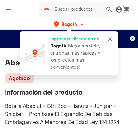
Bogotá
Regístrate
¿Nuevo en Rappi?
y disfruta de
Ingresa tu dirección en
envíos gratis por semanas
Aplican TyC
Bogotá
.
Mejor servicio,
entregas más rápidas y
los precios más
Absolut Gift
convenientes!
Agotado
Información del producto
Botella Absolut + Gift Box + Hanuta + Juniper +
Snicker | . Prohíbase El Expendio De Bebidas
Embriagantes A Menores De Edad Ley 124 1994.