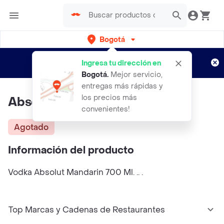
Bogotá
Regístrate
¿Nuevo en Rappi?
y disfruta de
Ingresa tu dirección en
envíos gratis por semanas
Aplican TyC
Bogotá
.
Mejor servicio,
entregas más rápidas y
los precios más
Absolut Mandarin
convenientes!
Agotado
Información del producto
Vodka Absolut Mandarin 700 Ml. .. .
Top Marcas y Cadenas de Restaurantes