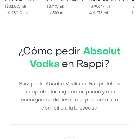
Energizante Sin
Energizante Sandía
Sabor Manzana Verde
Agu
Azúcar 250 ml
(
$32.80/ml
)
Limón
(
$7.10/ml
)
(
$79.64/ml
)
Azú
(
$72
1 X 250.0 mL
1 x 310 mL
4 X 275 mL
1 X
¿Cómo pedir
Absolut
Vodka
en Rappi?
Para pedir Absolut Vodka en Rappi debes
completar los siguientes pasos y nos
encargamos de llevarte el producto a tu
domicilio a la brevedad