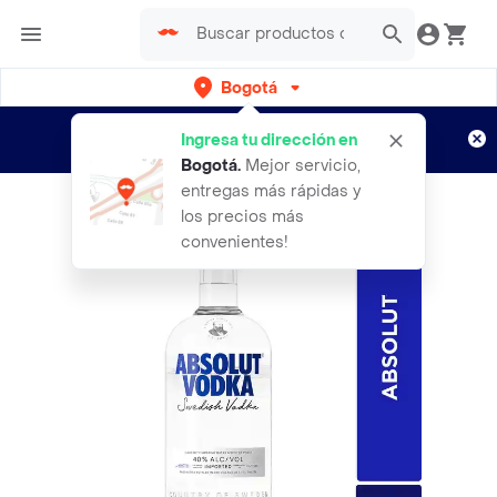
Bogotá
Regístrate
¿Nuevo en Rappi?
y disfruta de
Ingresa tu dirección en
envíos gratis por semanas
Aplican TyC
Bogotá
.
Mejor servicio,
entregas más rápidas y
los precios más
convenientes!