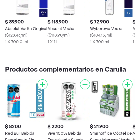
$ 89.900
$ 118.900
$ 72.900
$ 9
Absolut Vodka Original
Absolut Vodka
Wyborowa Vodka
Abs
(
$128.43/ml
)
(
$118.90/ml
)
(
$104.15/ml
)
(
$14
1 X 700.0 mL
1 X 1 L
1 X 700 mL
1 X
Productos complementarios en Carulla
$ 8200
$ 2200
$ 21.900
$ 5
Red Bull Bebida
Vive 100% Bebida
Smirnoff Ice Cóctel de
Ant