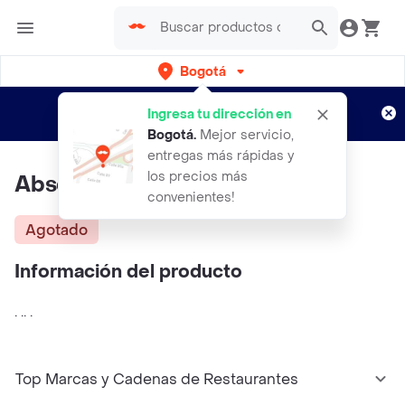
Bogotá
Regístrate
¿Nuevo en Rappi?
y disfruta de
Ingresa tu dirección en
envíos gratis por semanas
Aplican TyC
Bogotá
.
Mejor servicio,
entregas más rápidas y
los precios más
Absolut Vodka
convenientes!
Agotado
Información del producto
. .. .
Top Marcas y Cadenas de Restaurantes