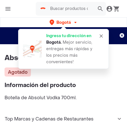
Bogotá
Regístrate
¿Nuevo en Rappi?
y disfruta de
Ingresa tu dirección en
envíos gratis por semanas
Aplican TyC
Bogotá
.
Mejor servicio,
entregas más rápidas y
los precios más
Absolut Vodka 700ml
convenientes!
Agotado
Información del producto
Botella de Absolut Vodka 700ml.
Top Marcas y Cadenas de Restaurantes