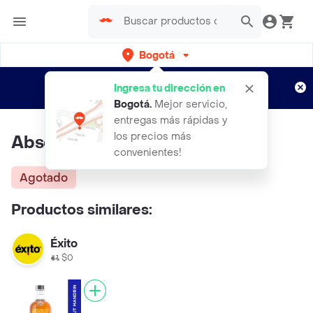
Bogotá
Regístrate
¿Nuevo en Rappi?
y disfruta de
Ingresa tu dirección en
envíos gratis por semanas
Aplican TyC
Bogotá
.
Mejor servicio,
entregas más rápidas y
los precios más
Absolut Vodka Elyx
convenientes!
Agotado
Productos similares:
Éxito
$0