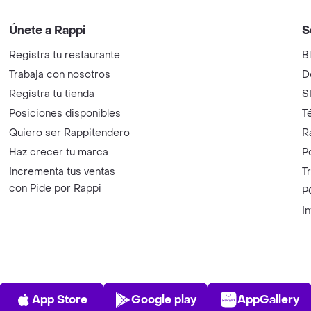
Únete a Rappi
S
Registra tu restaurante
B
Trabaja con nosotros
D
Registra tu tienda
S
Posiciones disponibles
T
Quiero ser Rappitendero
R
Haz crecer tu marca
P
Incrementa tus ventas
T
con Pide por Rappi
P
I
App Store
Play Store
AppGalle
App Store
Google play
AppGallery