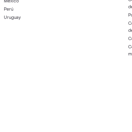
México
d
Perú
P
Uruguay
C
d
C
C
m