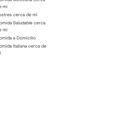
e mi
ostres cerca de mi
omida Saludable cerca
e mi
omida a Domicilio
omida Italiana cerca de
i