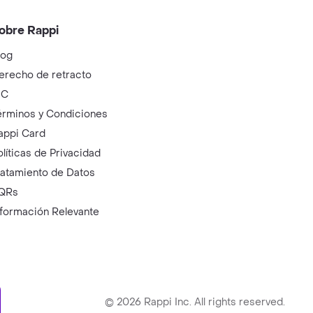
obre Rappi
log
erecho de retracto
IC
érminos y Condiciones
appi Card
olíticas de Privacidad
ratamiento de Datos
QRs
nformación Relevante
ry
©
2026
Rappi Inc. All rights reserved.