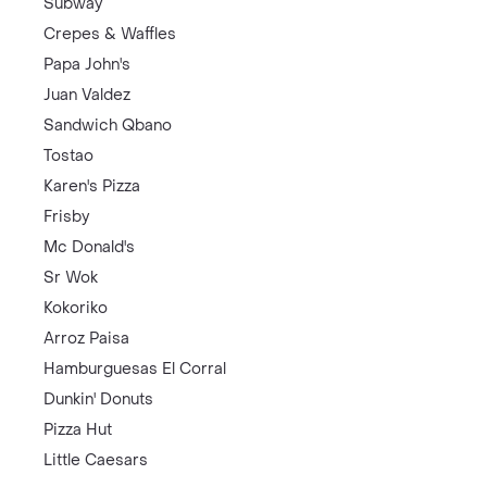
Subway
Crepes & Waffles
Papa John's
Juan Valdez
Sandwich Qbano
Tostao
Karen's Pizza
Frisby
Mc Donald's
Sr Wok
Kokoriko
Arroz Paisa
Hamburguesas El Corral
Dunkin' Donuts
Pizza Hut
Little Caesars