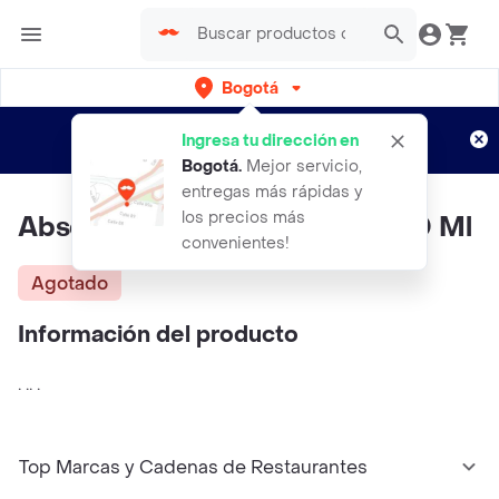
Bogotá
Regístrate
¿Nuevo en Rappi?
y disfruta de
Ingresa tu dirección en
envíos gratis por semanas
Aplican TyC
Bogotá
.
Mejor servicio,
entregas más rápidas y
los precios más
Absolut Vodkavodka Litro 1000 Ml
convenientes!
Agotado
Información del producto
. .. .
Top Marcas y Cadenas de Restaurantes