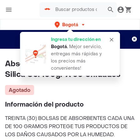
Bogotá
Regístrate
¿Nuevo en Rappi?
y disfruta de
Ingresa tu dirección en
envíos gratis por semanas
Aplican TyC
Bogotá
.
Mejor servicio,
entregas más rápidas y
los precios más
Absorbente Humedad Arcilla.
convenientes!
Silica Gel 100gr X 30 Unidades
Agotado
Información del producto
TREINTA (30) BOLSAS DE ABSORBENTES CADA UNA
DE 100 GRAMOS PROTEGE TUS PRODUCTOS DE
LOS DAÑOS CAUSADOS POR LA HUMEDAD.