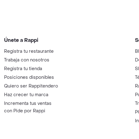
Únete a Rappi
S
Registra tu restaurante
B
Trabaja con nosotros
D
Registra tu tienda
S
Posiciones disponibles
T
Quiero ser Rappitendero
R
Haz crecer tu marca
P
Incrementa tus ventas
T
con Pide por Rappi
P
I