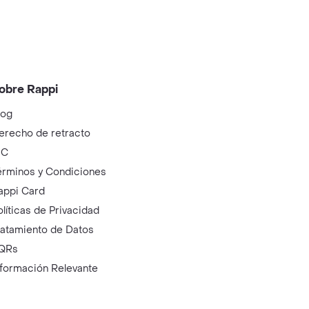
obre Rappi
log
erecho de retracto
IC
érminos y Condiciones
appi Card
olíticas de Privacidad
ratamiento de Datos
QRs
nformación Relevante