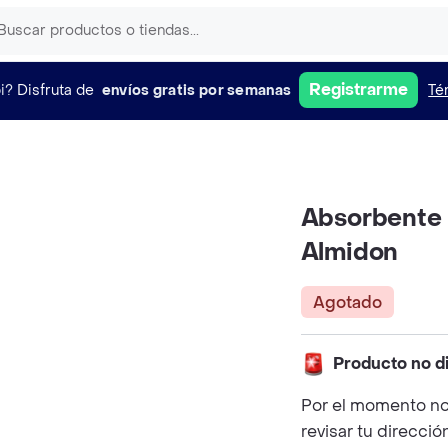
Registrarme
i?
Disfruta de
envíos gratis por semanas
Té
Absorbente 
Almidon
Agotado
Producto no d
Por el momento no
revisar tu direcció