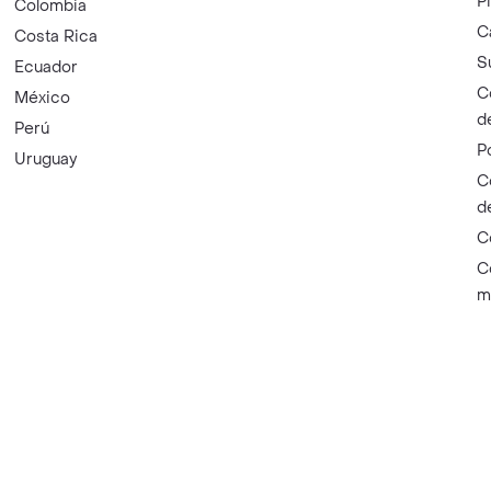
P
Colombia
C
Costa Rica
S
Ecuador
C
México
d
Perú
P
Uruguay
C
d
C
C
m