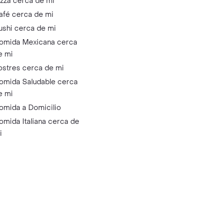
izza cerca de mi
afé cerca de mi
ushi cerca de mi
omida Mexicana cerca
e mi
ostres cerca de mi
omida Saludable cerca
e mi
omida a Domicilio
omida Italiana cerca de
i