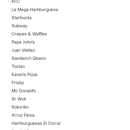
KFC
La Mega Hamburguesa
Starbucks
Subway
Crepes & Waffles
Papa John's
Juan Valdez
Sandwich Qbano
Tostao
Karen's Pizza
Frisby
Mc Donald's
Sr Wok
Kokoriko
Arroz Paisa
Hamburguesas El Corral