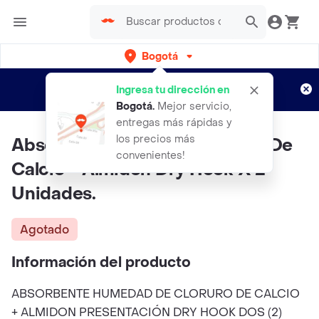
Bogotá
Regístrate
¿Nuevo en Rappi?
y disfruta de
Ingresa tu dirección en
envíos gratis por semanas
Aplican TyC
Bogotá
.
Mejor servicio,
entregas más rápidas y
los precios más
Absorbente Humedad Cloruro De
convenientes!
Calcio + Almidon Dry Hook X 2
Unidades.
Agotado
Información del producto
ABSORBENTE HUMEDAD DE CLORURO DE CALCIO
+ ALMIDON PRESENTACIÓN DRY HOOK DOS (2)