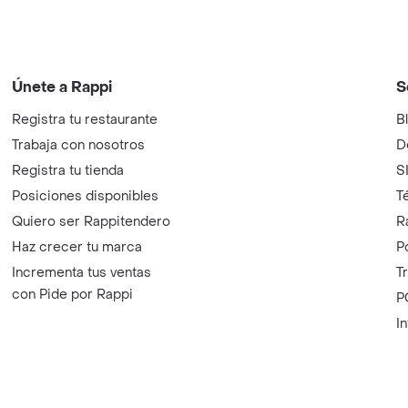
Únete a Rappi
S
Registra tu restaurante
B
Trabaja con nosotros
D
Registra tu tienda
S
Posiciones disponibles
T
Quiero ser Rappitendero
R
Haz crecer tu marca
P
Incrementa tus ventas
T
con Pide por Rappi
P
I