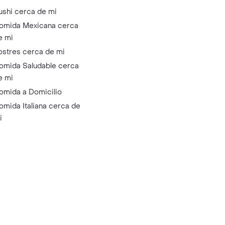
ushi cerca de mi
omida Mexicana cerca
e mi
ostres cerca de mi
omida Saludable cerca
e mi
omida a Domicilio
omida Italiana cerca de
i