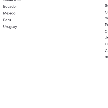
S
Ecuador
C
México
d
Perú
P
Uruguay
C
d
C
C
m