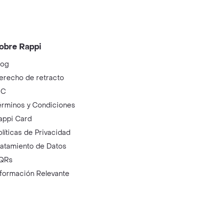
obre Rappi
log
erecho de retracto
IC
érminos y Condiciones
appi Card
olíticas de Privacidad
ratamiento de Datos
QRs
nformación Relevante