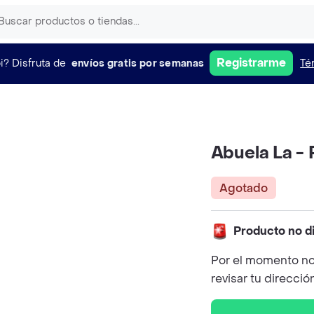
Registrarme
i?
Disfruta de
envíos gratis por semanas
Té
Abuela La - 
Agotado
Producto no d
Por el momento no
revisar tu direcció