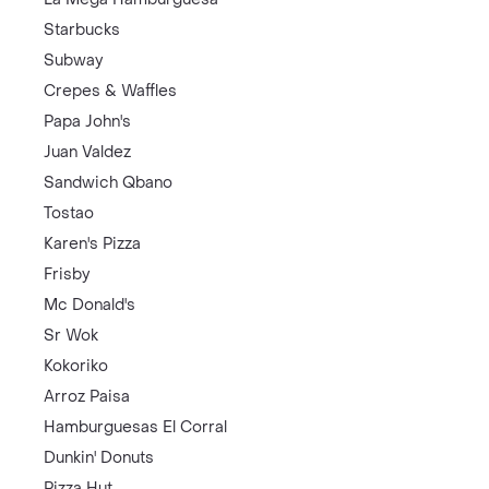
Starbucks
Subway
Crepes & Waffles
Papa John's
Juan Valdez
Sandwich Qbano
Tostao
Karen's Pizza
Frisby
Mc Donald's
Sr Wok
Kokoriko
Arroz Paisa
Hamburguesas El Corral
Dunkin' Donuts
Pizza Hut