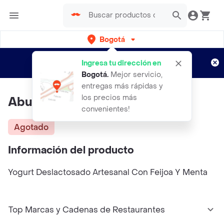
Bogotá
Regístrate
¿Nuevo en Rappi?
y disfruta de
Ingresa tu dirección en
envíos gratis por semanas
Aplican TyC
Bogotá
.
Mejor servicio,
entregas más rápidas y
los precios más
Abuela Mechas Yogurt
convenientes!
Agotado
Información del producto
Yogurt Deslactosado Artesanal Con Feijoa Y Menta
Top Marcas y Cadenas de Restaurantes