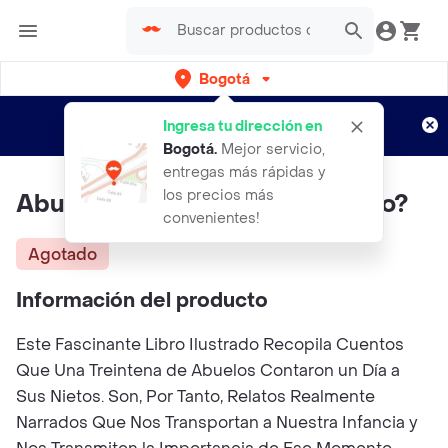
Bogotá
Regístrate
¿Nuevo en Rappi?
y disfruta de
Ingresa tu dirección en
envíos gratis por semanas
Aplican TyC
Bogotá
.
Mejor servicio,
entregas más rápidas y
los precios más
Abuelo ¿Me Cuentas Un Cuento?
convenientes!
Agotado
Información del producto
Este Fascinante Libro Ilustrado Recopila Cuentos
Que Una Treintena de Abuelos Contaron un Día a
Sus Nietos. Son, Por Tanto, Relatos Realmente
Narrados Que Nos Transportan a Nuestra Infancia y